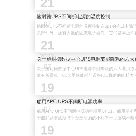
21
2023-
施耐德UPS不间断电源的温度控制
07
施耐德UPS不间断电源的温度控制在ups的构成中
关部件外，还有大量的固态电子器件。它们基本上不
长期地工作在 佳运行状态之中。如果要及时发现可能出
21
2023-
关于施耐德数据中心UPS电源节能降耗的六大
07
关于施耐德数据中心UPS电源节能降耗的六大通用原
能有所贡献：01选用低能耗的设备IDC机房的能耗
等数据处理设备，数据设备的用电量大，就需要更多的
19
···
2023-
船用APC UPS不间断电源功率
07
船用APC UPS不间断电源功率船用UPS1、船用基
于船舶及非波斯湾平台应用的的小功率一型连续不断电
络平台双变换架构,作为网络设备提供电力保障,广泛适
19