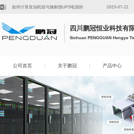
如何计算发油机组与施耐德UPS电源的
2023-07-21
···
四川鹏冠恒业科技有
施耐德UPS不间断电源的温度控制
2023-07-21
Sichuan PENGGUAN Hengye Tec
关于施耐德数据中心UPS电源节能降耗
2023-07-21
···
公司首页
关于鹏冠
产品中心
船用APC UPS不间断电源功率
2023-07-19
公司简介
山特U
延长APC UPS不间断电源供时间的···
2023-07-19
品牌介绍
科华u
更换APC UPS不间断电源蓄电池：···
2023-07-19
社会责任
科士达
金武士UPS电源广电行业的应用方案
2023-07-17
分布
施耐德
​施耐德在线式UPS不间断电源供电时···
2023-07-24