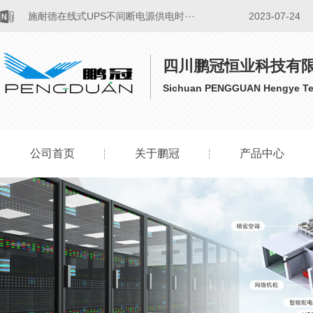
​控制好施耐德UPS不间断电源设备的···
2023-07-24
施耐德UPS不间断电源内置电池和外接
2023-07-24
四川鹏冠恒业科技有
···
Sichuan PENGGUAN Hengye Tec
如何计算发油机组与施耐德UPS电源的
2023-07-21
···
公司首页
关于鹏冠
产品中心
施耐德UPS不间断电源的温度控制
2023-07-21
公司简介
山特U
关于施耐德数据中心UPS电源节能降耗
2023-07-21
品牌介绍
科华u
···
社会责任
科士达
船用APC UPS不间断电源功率
2023-07-19
分布
施耐德
延长APC UPS不间断电源供时间的···
2023-07-19