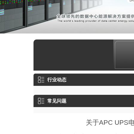
艾晨数
更换APC UPS不间断电源蓄电池：···
2023-07-19
免维
金武士UPS电源广电行业的应用方案
2023-07-17
机房
​施耐德在线式UPS不间断电源供电时···
2023-07-24
综合
行业动态
常见问题
关于APC UP