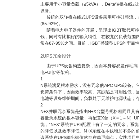
主要用于小容量负载（≤5kVA），Delta转换在
设备。
传统的双转换
在线式UPS
设备采用可控硅整流，主
(85-92%)。
随着电力电子器件的开展，呈现出IGBT取代可控
钱，同时有比拟好的输入特性，在较宽的负载范围内，
常在87-95%之间。目前，IGBT整流型UPS的牢
2UPS冗余设计
由于UPS设备构造复杂，因而本身容易发作毛病，设
电+U电“等架构。
1
N系统满足根本需求，没有冗余的
APC UPS设备
。
负荷条件下，因而效率较高。其缺陷是可用性低，当
电池等设备维护期间，负载处于无维护电源状态；
2
N+X并联冗余系统是指由N+X台型号规格相同且具
容量为系统的根本容量，再配置X台（X＝1～N）U
统，“N+X”系统在UPS配置上有了一定的冗余，
的降低以及效率降低。N+X系统在本钱增加不多的
该系统在UPS输出端依然存在单毛病点，实践项目